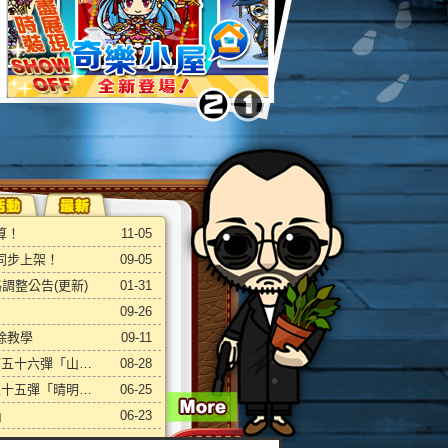
戲情報
算！
11-05
d 同步上架！
09-05
調整公告(更新)
01-31
09-26
除教學
09-11
《奇樂》x《山海之痕》第五十六彈「山海之痕 獨特造型坐騎」
08-28
《奇樂》x《晴明傳》第五十五彈「晴明傳獨特造型坐騎」
06-25
列表
」
06-23