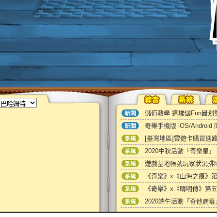
綜合消息
系統公告
熱門活動
遊
儲值教學 這樣儲Fun最划
重要
奇樂手機版 iOS/Androi
重要
[臺灣地區]雲遊卡購買通路
系統
2020中秋活動「奇樂星」
系統
遊戲基地帳號玩家狀況排
系統
系統
系統
公告
2020端午活動「奇他病毒
系統